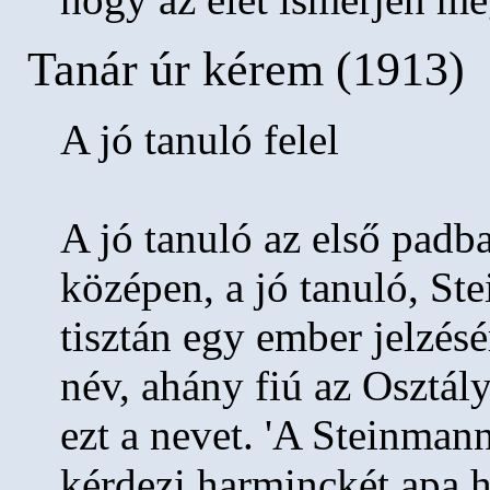
Tanár úr kérem (1913)
A jó tanuló felel
A jó tanuló az első padb
középen, a jó tanuló, S
tisztán egy ember jelzés
név, ahány fiú az Osztál
ezt a nevet. 'A Steinmann
kérdezi harminckét apa h