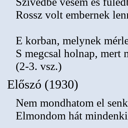
Szívedbe vésem és füled
Rossz volt embernek len
E korban, melynek mérl
S megcsal holnap, mert m
(2-3. vsz.)
Előszó (1930)
Nem mondhatom el senk
Elmondom hát mindenki