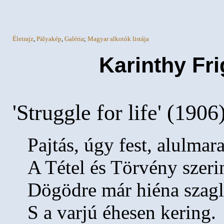
Életrajz
,
Pályakép
,
Galéria
;
Magyar alkotók listája
Karinthy Fr
'Struggle for life' (1906
Pajtás, úgy fest, alulmar
A Tétel és Törvény szerin
Dögödre már hiéna szagl
S a varjú éhesen kering.