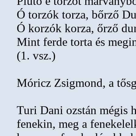
Plutó e torzót márványbó
Ó torzók torza, bőrző D
Ó korzók korza, őrző du
Mint ferde torta és megin
(1. vsz.)
Móricz Zsigmond, a tősg
Turi Dani ozstán mégis h
fenekin, meg a fenekelel